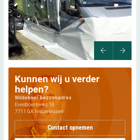
Kunnen wij u verder
helpen?
Wildeboer bezoekadres
Evenboersweg 16
7711 GX Nieuwleusen
Contact opnemen